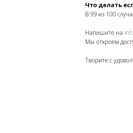
Что делать ес
В 99 из 100 случ
Напишите на
inf
Мы откроем дост
Творите с удовол