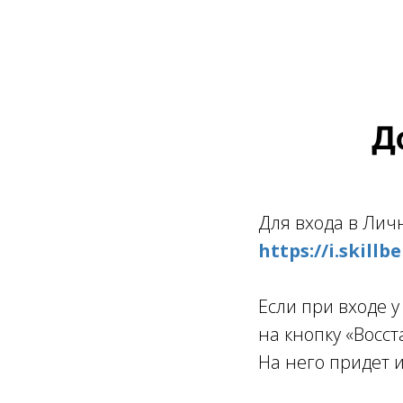
Д
Для входа в Лич
https://i.skill
Если при входе у
на кнопку «Восс
На него придет 