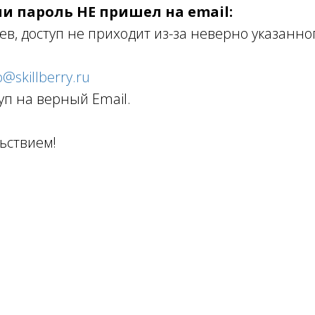
ли пароль НЕ пришел на email:
аев, доступ не приходит из-за неверно указанног
o@skillberry.ru
уп на верный Email.
ьствием!